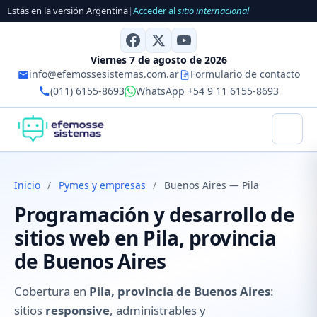
Estás en la versión Argentina
|
Acceder al
sitio internacional
Viernes 7 de agosto de 2026
info@efemossesistemas.com.ar
Formulario de contacto
(011) 6155-8693
WhatsApp +54 9 11 6155-8693
Inicio
/
Pymes y empresas
/
Buenos Aires — Pila
Programación y desarrollo de
sitios web en Pila, provincia
de Buenos Aires
Cobertura en
Pila, provincia de Buenos Aires
:
sitios
responsive
, administrables y