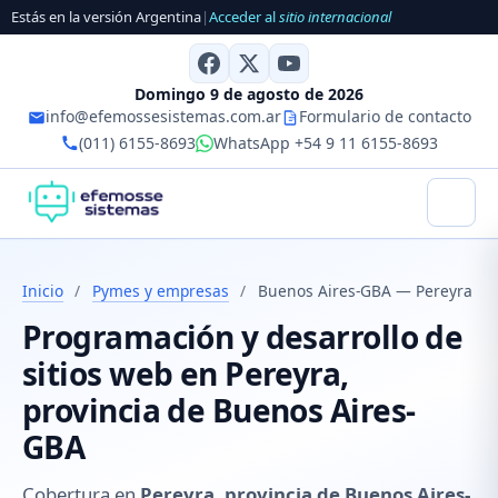
Estás en la versión Argentina
|
Acceder al
sitio internacional
Domingo 9 de agosto de 2026
info@efemossesistemas.com.ar
Formulario de contacto
(011) 6155-8693
WhatsApp +54 9 11 6155-8693
Inicio
/
Pymes y empresas
/
Buenos Aires-GBA — Pereyra
Programación y desarrollo de
sitios web en Pereyra,
provincia de Buenos Aires-
GBA
Cobertura en
Pereyra, provincia de Buenos Aires-