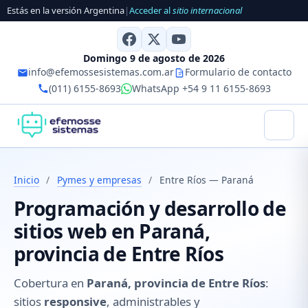
Estás en la versión Argentina
|
Acceder al
sitio internacional
Domingo 9 de agosto de 2026
info@efemossesistemas.com.ar
Formulario de contacto
(011) 6155-8693
WhatsApp +54 9 11 6155-8693
Inicio
/
Pymes y empresas
/
Entre Ríos — Paraná
Programación y desarrollo de
sitios web en Paraná,
provincia de Entre Ríos
Cobertura en
Paraná, provincia de Entre Ríos
:
sitios
responsive
, administrables y