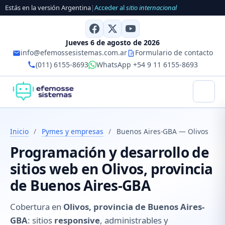
Estás en la versión Argentina
|
Acceder al
sitio internacional
Jueves 6 de agosto de 2026
info@efemossesistemas.com.ar
Formulario de contacto
(011) 6155-8693
WhatsApp +54 9 11 6155-8693
Inicio
/
Pymes y empresas
/
Buenos Aires-GBA — Olivos
Programación y desarrollo de
sitios web en Olivos, provincia
de Buenos Aires-GBA
Cobertura en
Olivos, provincia de Buenos Aires-
GBA
: sitios
responsive
, administrables y