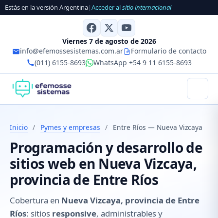
Estás en la versión Argentina
|
Acceder al
sitio internacional
Viernes 7 de agosto de 2026
info@efemossesistemas.com.ar
Formulario de contacto
(011) 6155-8693
WhatsApp +54 9 11 6155-8693
Inicio
/
Pymes y empresas
/
Entre Ríos — Nueva Vizcaya
Programación y desarrollo de
sitios web en Nueva Vizcaya,
provincia de Entre Ríos
Cobertura en
Nueva Vizcaya, provincia de Entre
Ríos
: sitios
responsive
, administrables y