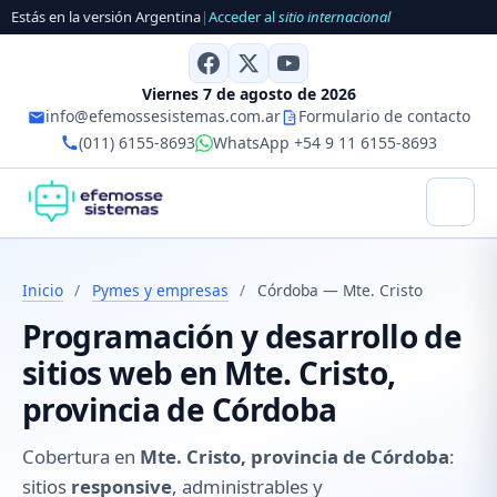
Estás en la versión Argentina
|
Acceder al
sitio internacional
Viernes 7 de agosto de 2026
info@efemossesistemas.com.ar
Formulario de contacto
(011) 6155-8693
WhatsApp +54 9 11 6155-8693
Inicio
/
Pymes y empresas
/
Córdoba — Mte. Cristo
Programación y desarrollo de
sitios web en Mte. Cristo,
provincia de Córdoba
Cobertura en
Mte. Cristo, provincia de Córdoba
:
sitios
responsive
, administrables y