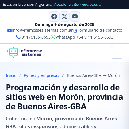
Estás en la versión Argentina
|
Acceder al
sitio internacional
Domingo 9 de agosto de 2026
info@efemossesistemas.com.ar
Formulario de contacto
(011) 6155-8693
WhatsApp +54 9 11 6155-8693
Inicio
/
Pymes y empresas
/
Buenos Aires-GBA — Morón
Programación y desarrollo de
sitios web en Morón, provincia
de Buenos Aires-GBA
Cobertura en
Morón, provincia de Buenos Aires-
GBA
: sitios
responsive
, administrables y