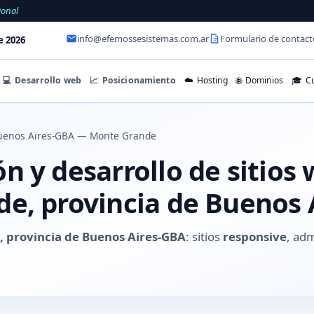
ional
info@efemossesistemas.com.ar
Formulario de contact
e 2026
💻
Desarrollo web
📈
Posicionamiento
☁️
Hosting
🌐
Dominios
🎓
Cu
uenos Aires-GBA — Monte Grande
 y desarrollo de sitios
e, provincia de Buenos 
 provincia de Buenos Aires-GBA
: sitios
responsive
, adm