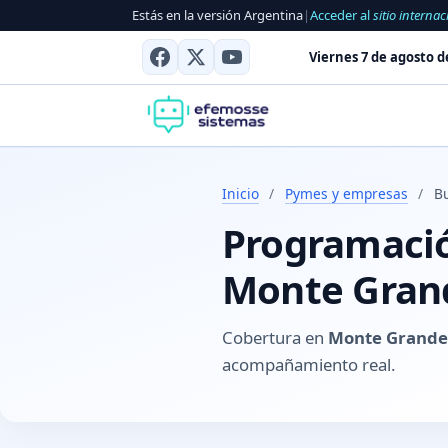
Estás en la versión Argentina
|
Acceder al
sitio internac
Viernes 7 de agosto d
Inicio
/
Pymes y empresas
/
B
Programación
Monte Grand
Cobertura en
Monte Grande,
acompañamiento real.