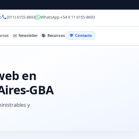
o
(011) 6155-8693
WhatsApp +54 9 11 6155-8693
📚
Recursos
rsos
✉️
Newsletter
💬
Contacto
 web en
Aires-GBA
inistrables y