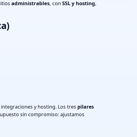
itios
administrables
, con
SSL y hosting
,
ca)
ntegraciones y hosting. Los tres
pilares
supuesto sin compromiso: ajustamos