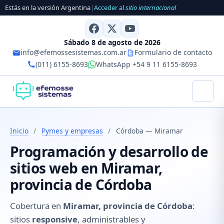
Estás en la versión Argentina
|
Acceder al
sitio internacional
Sábado 8 de agosto de 2026
info@efemossesistemas.com.ar
Formulario de contacto
(011) 6155-8693
WhatsApp +54 9 11 6155-8693
Inicio
/
Pymes y empresas
/
Córdoba — Miramar
Programación y desarrollo de
sitios web en Miramar,
provincia de Córdoba
Cobertura en
Miramar, provincia de Córdoba
:
sitios
responsive
, administrables y