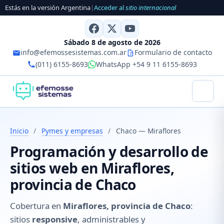
Estás en la versión Argentina
|
Acceder al
sitio internacional
Sábado 8 de agosto de 2026
info@efemossesistemas.com.ar
Formulario de contacto
(011) 6155-8693
WhatsApp +54 9 11 6155-8693
Inicio
/
Pymes y empresas
/
Chaco — Miraflores
Programación y desarrollo de
sitios web en Miraflores,
provincia de Chaco
Cobertura en
Miraflores, provincia de Chaco
:
sitios
responsive
, administrables y