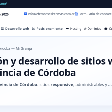
ional
info@efemossesistemas.com.ar
Formulario de contact
e 2026
💻
Desarrollo web
📈
Posicionamiento
☁️
Hosting
🌐
Dominios
🎓
Cu
órdoba — Mi Granja
 y desarrollo de sitios
vincia de Córdoba
ovincia de Córdoba
: sitios
responsive
, administrables y