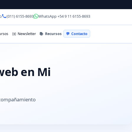
o
(011) 6155-8693
WhatsApp +54 9 11 6155-8693
📚
Recursos
rsos
✉️
Newsletter
💬
Contacto
 web en Mi
 acompañamiento