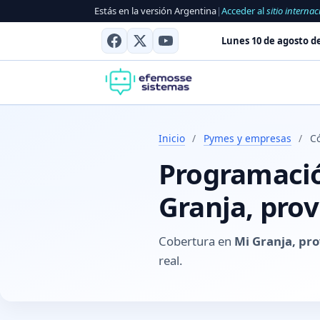
Estás en la versión Argentina
|
Acceder al
sitio internac
Lunes 10 de agosto d
Inicio
/
Pymes y empresas
/
C
Programación
Granja, pro
Cobertura en
Mi Granja, pr
real.