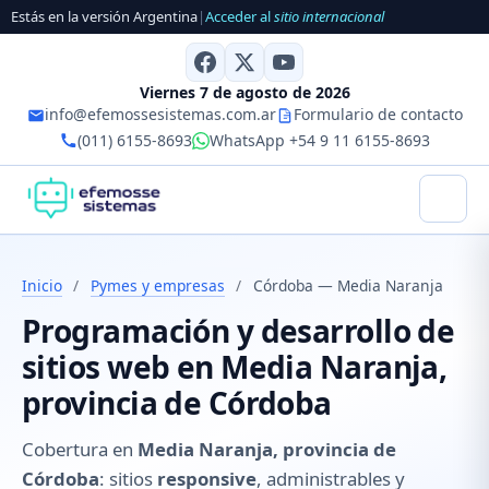
Estás en la versión Argentina
|
Acceder al
sitio internacional
Viernes 7 de agosto de 2026
info@efemossesistemas.com.ar
Formulario de contacto
(011) 6155-8693
WhatsApp +54 9 11 6155-8693
Inicio
/
Pymes y empresas
/
Córdoba — Media Naranja
Programación y desarrollo de
sitios web en Media Naranja,
provincia de Córdoba
Cobertura en
Media Naranja, provincia de
Córdoba
: sitios
responsive
, administrables y