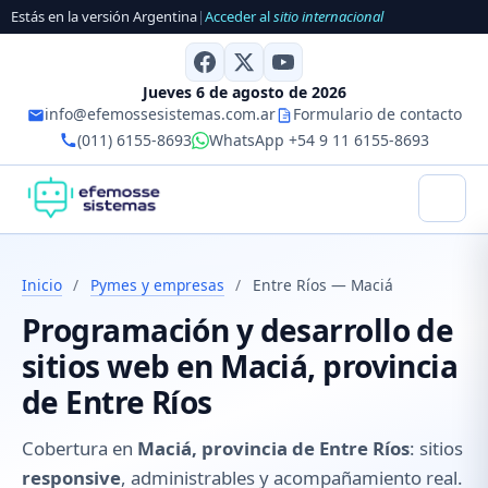
Estás en la versión Argentina
|
Acceder al
sitio internacional
Jueves 6 de agosto de 2026
info@efemossesistemas.com.ar
Formulario de contacto
(011) 6155-8693
WhatsApp +54 9 11 6155-8693
Inicio
/
Pymes y empresas
/
Entre Ríos — Maciá
Programación y desarrollo de
sitios web en Maciá, provincia
de Entre Ríos
Cobertura en
Maciá, provincia de Entre Ríos
: sitios
responsive
, administrables y acompañamiento real.