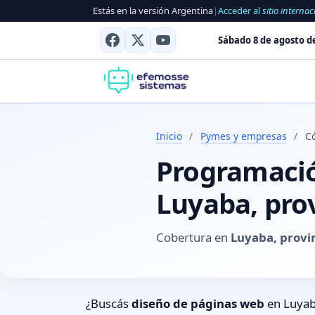
Estás en la versión Argentina
|
Acceder al
sitio internac
Sábado 8 de agosto d
Inicio
/
Pymes y empresas
/
C
Programación
Luyaba, pro
Cobertura en
Luyaba, provi
¿Buscás
diseño de páginas web
en Luyab