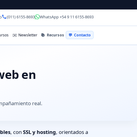
o
(011) 6155-8693
WhatsApp +54 9 11 6155-8693
📚
Recursos
rsos
✉️
Newsletter
💬
Contacto
 web en
ompañamiento real.
bles
, con
SSL y hosting
, orientados a