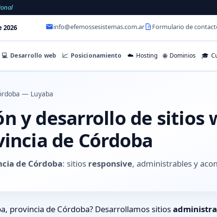
ional
info@efemossesistemas.com.ar
Formulario de contact
e 2026
💻
Desarrollo web
📈
Posicionamiento
☁️
Hosting
🌐
Dominios
🎓
Cu
órdoba — Luyaba
 y desarrollo de sitios
vincia de Córdoba
ncia de Córdoba
: sitios
responsive
, administrables y ac
a, provincia de Córdoba? Desarrollamos sitios
administra