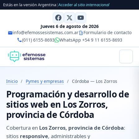
Estás en la versión Argentina
|
Acceder al
sitio internacional
Jueves 6 de agosto de 2026
info@efemossesistemas.com.ar
Formulario de contacto
(011) 6155-8693
WhatsApp +54 9 11 6155-8693
Inicio
/
Pymes y empresas
/
Córdoba — Los Zorros
Programación y desarrollo de
sitios web en Los Zorros,
provincia de Córdoba
Cobertura en
Los Zorros, provincia de Córdoba
:
sitios
responsive
, administrables y