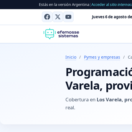
Estás en la versión Argentina
|
Acceder al
sitio internac
Jueves 6 de agosto de
Inicio
/
Pymes y empresas
/
C
Programación
Varela, pro
Cobertura en
Los Varela, p
real.