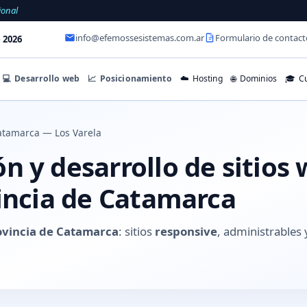
ional
info@efemossesistemas.com.ar
Formulario de contact
 2026
💻
Desarrollo web
📈
Posicionamiento
☁️
Hosting
🌐
Dominios
🎓
Cu
atamarca — Los Varela
 y desarrollo de sitios
vincia de Catamarca
rovincia de Catamarca
: sitios
responsive
, administrable