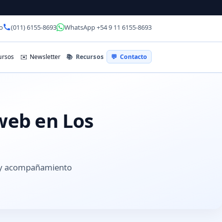
o
(011) 6155-8693
WhatsApp +54 9 11 6155-8693
📚
Recursos
rsos
✉️
Newsletter
💬
Contacto
 web en Los
s y acompañamiento