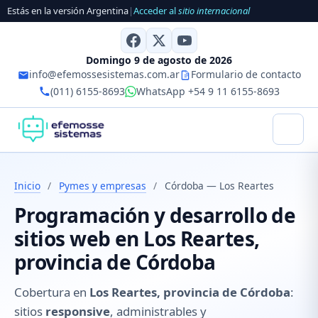
Estás en la versión Argentina
|
Acceder al
sitio internacional
Domingo 9 de agosto de 2026
info@efemossesistemas.com.ar
Formulario de contacto
(011) 6155-8693
WhatsApp +54 9 11 6155-8693
Inicio
/
Pymes y empresas
/
Córdoba — Los Reartes
Programación y desarrollo de
sitios web en Los Reartes,
provincia de Córdoba
Cobertura en
Los Reartes, provincia de Córdoba
:
sitios
responsive
, administrables y