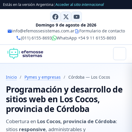
Estás en la versión Argentina
|
Acceder al
sitio internacional
Domingo 9 de agosto de 2026
info@efemossesistemas.com.ar
Formulario de contacto
(011) 6155-8693
WhatsApp +54 9 11 6155-8693
Inicio
/
Pymes y empresas
/
Córdoba — Los Cocos
Programación y desarrollo de
sitios web en Los Cocos,
provincia de Córdoba
Cobertura en
Los Cocos, provincia de Córdoba
:
sitios
responsive
, administrables y