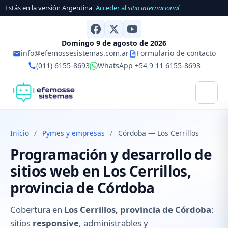
Estás en la versión Argentina
|
Acceder al
sitio internacional
Domingo 9 de agosto de 2026
info@efemossesistemas.com.ar
Formulario de contacto
(011) 6155-8693
WhatsApp +54 9 11 6155-8693
Inicio
/
Pymes y empresas
/
Córdoba — Los Cerrillos
Programación y desarrollo de
sitios web en Los Cerrillos,
provincia de Córdoba
Cobertura en
Los Cerrillos, provincia de Córdoba
:
sitios
responsive
, administrables y