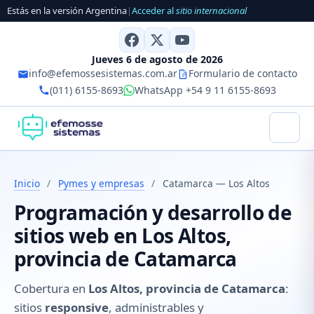
Estás en la versión Argentina
|
Acceder al
sitio internacional
Jueves 6 de agosto de 2026
info@efemossesistemas.com.ar
Formulario de contacto
(011) 6155-8693
WhatsApp +54 9 11 6155-8693
Inicio
/
Pymes y empresas
/
Catamarca — Los Altos
Programación y desarrollo de
sitios web en Los Altos,
provincia de Catamarca
Cobertura en
Los Altos, provincia de Catamarca
:
sitios
responsive
, administrables y