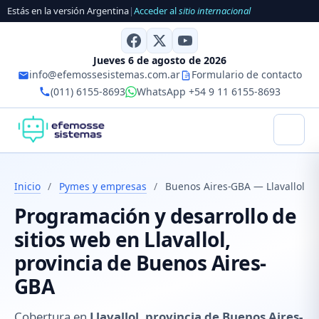
Estás en la versión Argentina
|
Acceder al
sitio internacional
Jueves 6 de agosto de 2026
info@efemossesistemas.com.ar
Formulario de contacto
(011) 6155-8693
WhatsApp +54 9 11 6155-8693
Inicio
/
Pymes y empresas
/
Buenos Aires-GBA — Llavallol
Programación y desarrollo de
sitios web en Llavallol,
provincia de Buenos Aires-
GBA
Cobertura en
Llavallol, provincia de Buenos Aires-