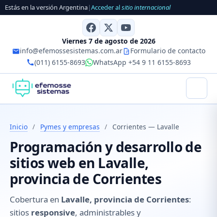
Estás en la versión Argentina
|
Acceder al
sitio internacional
Viernes 7 de agosto de 2026
info@efemossesistemas.com.ar
Formulario de contacto
(011) 6155-8693
WhatsApp +54 9 11 6155-8693
Inicio
/
Pymes y empresas
/
Corrientes — Lavalle
Programación y desarrollo de
sitios web en Lavalle,
provincia de Corrientes
Cobertura en
Lavalle, provincia de Corrientes
:
sitios
responsive
, administrables y