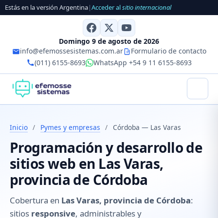
Estás en la versión Argentina
|
Acceder al
sitio internacional
Domingo 9 de agosto de 2026
info@efemossesistemas.com.ar
Formulario de contacto
(011) 6155-8693
WhatsApp +54 9 11 6155-8693
Inicio
/
Pymes y empresas
/
Córdoba — Las Varas
Programación y desarrollo de
sitios web en Las Varas,
provincia de Córdoba
Cobertura en
Las Varas, provincia de Córdoba
:
sitios
responsive
, administrables y