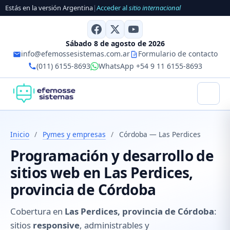
Estás en la versión Argentina
|
Acceder al
sitio internacional
Sábado 8 de agosto de 2026
info@efemossesistemas.com.ar
Formulario de contacto
(011) 6155-8693
WhatsApp +54 9 11 6155-8693
Inicio
/
Pymes y empresas
/
Córdoba — Las Perdices
Programación y desarrollo de
sitios web en Las Perdices,
provincia de Córdoba
Cobertura en
Las Perdices, provincia de Córdoba
:
sitios
responsive
, administrables y