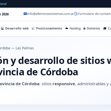
ional
info@efemossesistemas.com.ar
Formulario de contact
e 2026
💻
Desarrollo web
📈
Posicionamiento
☁️
Hosting
🌐
Dominios
🎓
Cu
órdoba — Las Palmas
 y desarrollo de sitios
vincia de Córdoba
rovincia de Córdoba
: sitios
responsive
, administrables 