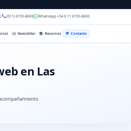
o
(011) 6155-8693
WhatsApp +54 9 11 6155-8693
📚
Recursos
rsos
✉️
Newsletter
💬
Contacto
 web en Las
y acompañamiento