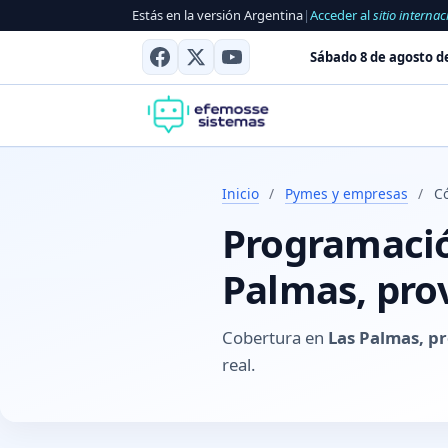
Estás en la versión Argentina
|
Acceder al
sitio internac
Sábado 8 de agosto d
Inicio
/
Pymes y empresas
/
C
Programación
Palmas, pro
Cobertura en
Las Palmas, p
real.