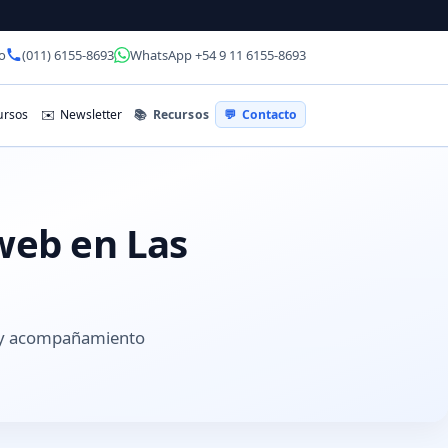
o
(011) 6155-8693
WhatsApp +54 9 11 6155-8693
📚
Recursos
rsos
✉️
Newsletter
💬
Contacto
 web en Las
s y acompañamiento