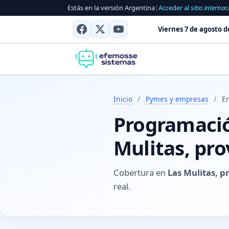
Estás en la versión Argentina
|
Acceder al
sitio internac
Viernes 7 de agosto d
Inicio
/
Pymes y empresas
/
En
Programación
Mulitas, pro
Cobertura en
Las Mulitas, p
real.