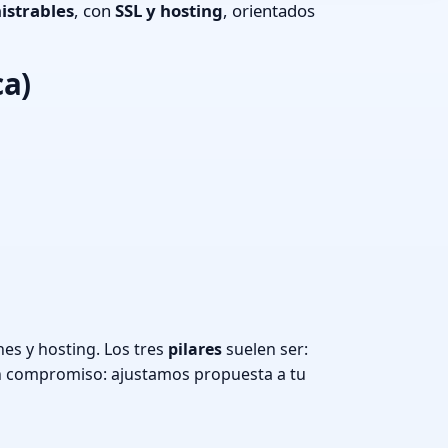
istrables
, con
SSL y hosting
, orientados
ca)
es y hosting. Los tres
pilares
suelen ser:
n compromiso: ajustamos propuesta a tu