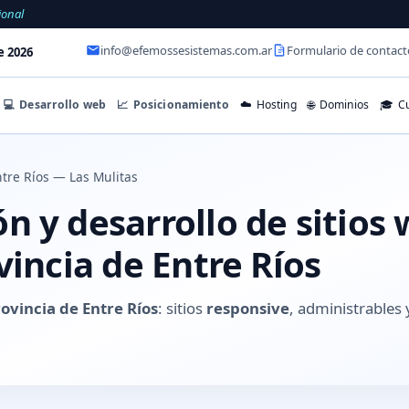
ional
info@efemossesistemas.com.ar
Formulario de contact
e 2026
💻
Desarrollo web
📈
Posicionamiento
☁️
Hosting
🌐
Dominios
🎓
Cu
tre Ríos — Las Mulitas
 y desarrollo de sitios
vincia de Entre Ríos
rovincia de Entre Ríos
: sitios
responsive
, administrable