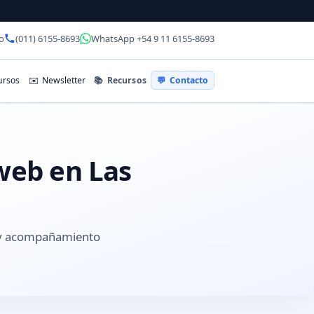
o
(011) 6155-8693
WhatsApp +54 9 11 6155-8693
📚
Recursos
rsos
✉️
Newsletter
💬
Contacto
 web en Las
s y acompañamiento