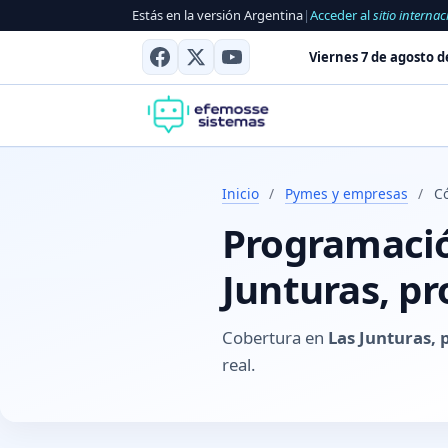
Estás en la versión Argentina
|
Acceder al
sitio internac
Viernes 7 de agosto d
Inicio
/
Pymes y empresas
/
C
Programación
Junturas, pr
Cobertura en
Las Junturas, 
real.