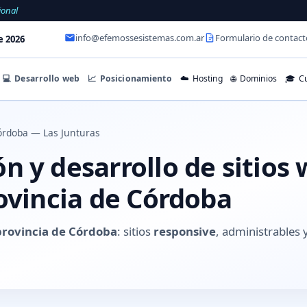
ional
info@efemossesistemas.com.ar
Formulario de contact
e 2026
💻
Desarrollo web
📈
Posicionamiento
☁️
Hosting
🌐
Dominios
🎓
Cu
órdoba — Las Junturas
 y desarrollo de sitios
ovincia de Córdoba
provincia de Córdoba
: sitios
responsive
, administrable