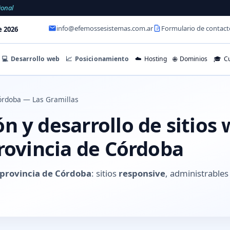
ional
info@efemossesistemas.com.ar
Formulario de contact
e 2026
💻
Desarrollo web
📈
Posicionamiento
☁️
Hosting
🌐
Dominios
🎓
Cu
órdoba — Las Gramillas
 y desarrollo de sitios
rovincia de Córdoba
 provincia de Córdoba
: sitios
responsive
, administrable