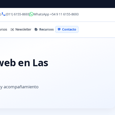
o
(011) 6155-8693
WhatsApp +54 9 11 6155-8693
📚
Recursos
rsos
✉️
Newsletter
💬
Contacto
 web en Las
s y acompañamiento