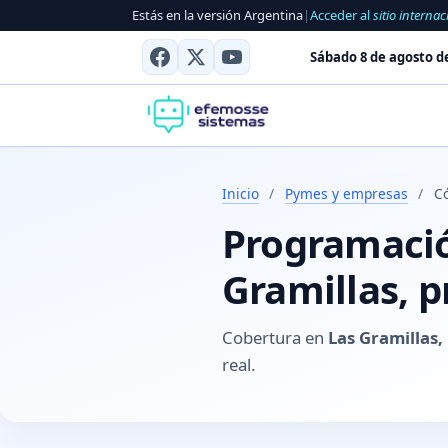
Estás en la versión Argentina
|
Acceder al
sitio internac
Sábado 8 de agosto d
Inicio
/
Pymes y empresas
/
C
Programación
Gramillas, p
Cobertura en
Las Gramillas,
real.