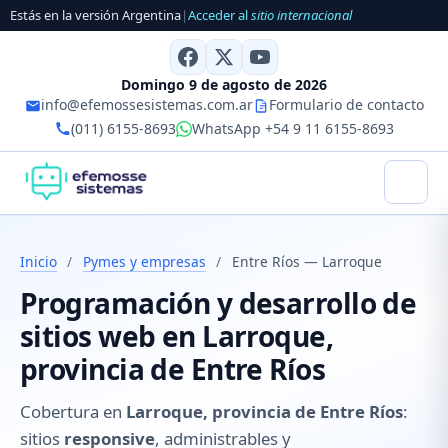
Estás en la versión Argentina
|
Acceder al
sitio internacional
Domingo 9 de agosto de 2026
info@efemossesistemas.com.ar
Formulario de contacto
(011) 6155-8693
WhatsApp +54 9 11 6155-8693
Inicio
/
Pymes y empresas
/
Entre Ríos — Larroque
Programación y desarrollo de
sitios web en Larroque,
provincia de Entre Ríos
Cobertura en
Larroque, provincia de Entre Ríos
:
sitios
responsive
, administrables y