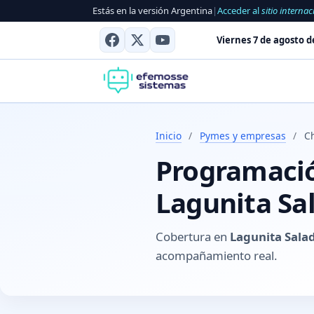
Estás en la versión Argentina
|
Acceder al
sitio internac
Viernes 7 de agosto d
Inicio
/
Pymes y empresas
/
C
Programación
Lagunita Sa
Cobertura en
Lagunita Sala
acompañamiento real.