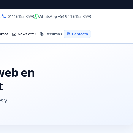
o
(011) 6155-8693
WhatsApp +54 9 11 6155-8693
📚
Recursos
rsos
✉️
Newsletter
💬
Contacto
 web en
t
es y