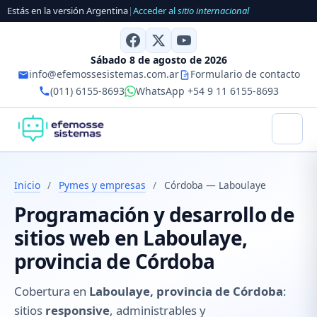
Estás en la versión Argentina
|
Acceder al
sitio internacional
Sábado 8 de agosto de 2026
info@efemossesistemas.com.ar
Formulario de contacto
(011) 6155-8693
WhatsApp +54 9 11 6155-8693
Inicio
/
Pymes y empresas
/
Córdoba — Laboulaye
Programación y desarrollo de
sitios web en Laboulaye,
provincia de Córdoba
Cobertura en
Laboulaye, provincia de Córdoba
:
sitios
responsive
, administrables y