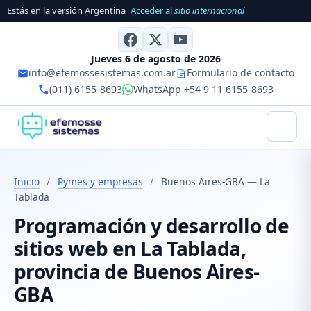
Estás en la versión Argentina
|
Acceder al
sitio internacional
Jueves 6 de agosto de 2026
info@efemossesistemas.com.ar
Formulario de contacto
(011) 6155-8693
WhatsApp +54 9 11 6155-8693
Inicio
/
Pymes y empresas
/
Buenos Aires-GBA — La
Tablada
Programación y desarrollo de
sitios web en La Tablada,
provincia de Buenos Aires-
GBA