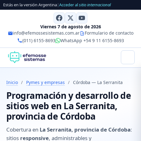
Estás en la versión Argentina
|
Acceder al
sitio internacional
Viernes 7 de agosto de 2026
info@efemossesistemas.com.ar
Formulario de contacto
(011) 6155-8693
WhatsApp +54 9 11 6155-8693
Inicio
/
Pymes y empresas
/
Córdoba — La Serranita
Programación y desarrollo de
sitios web en La Serranita,
provincia de Córdoba
Cobertura en
La Serranita, provincia de Córdoba
:
sitios
responsive
, administrables y