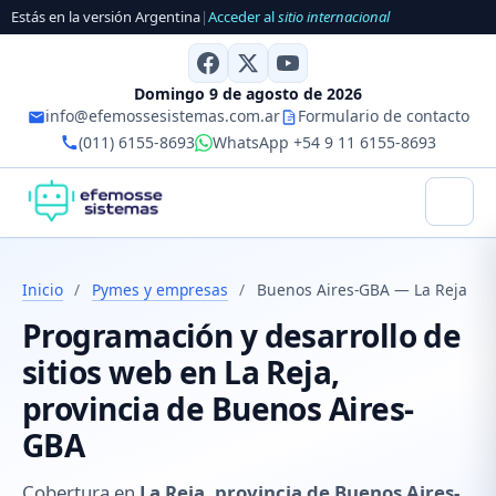
Estás en la versión Argentina
|
Acceder al
sitio internacional
Domingo 9 de agosto de 2026
info@efemossesistemas.com.ar
Formulario de contacto
(011) 6155-8693
WhatsApp +54 9 11 6155-8693
Inicio
/
Pymes y empresas
/
Buenos Aires-GBA — La Reja
Programación y desarrollo de
sitios web en La Reja,
provincia de Buenos Aires-
GBA
Cobertura en
La Reja, provincia de Buenos Aires-