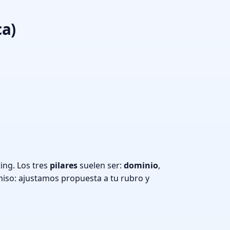
ca)
ing. Los tres
pilares
suelen ser:
dominio
,
iso: ajustamos propuesta a tu rubro y