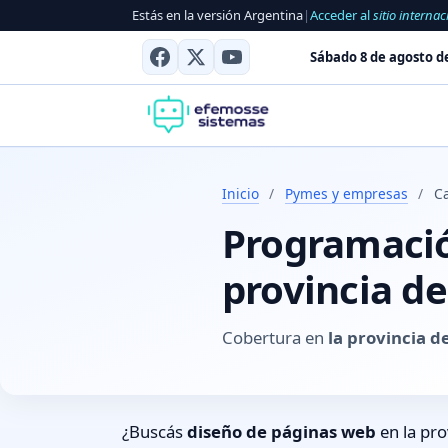
Estás en la versión Argentina
|
Acceder al
sitio internac
Sábado 8 de agosto d
Inicio
/
Pymes y empresas
/
C
Programación
provincia d
Cobertura en
la provincia 
¿Buscás
diseño de páginas web
en la pro