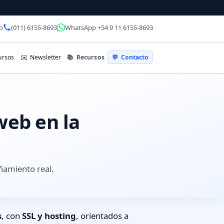
o
(011) 6155-8693
WhatsApp +54 9 11 6155-8693
📚
Recursos
rsos
✉️
Newsletter
💬
Contacto
web en la
ñamiento real.
s
, con
SSL y hosting
, orientados a