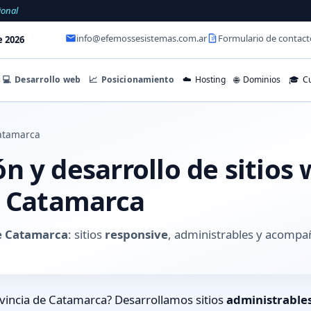
ional
info@efemossesistemas.com.ar
Formulario de contact
e 2026
💻
Desarrollo web
📈
Posicionamiento
☁️
Hosting
🌐
Dominios
🎓
Cu
atamarca
 y desarrollo de sitios 
e Catamarca
de Catamarca
: sitios
responsive
, administrables y acompa
vincia de Catamarca? Desarrollamos sitios
administrable