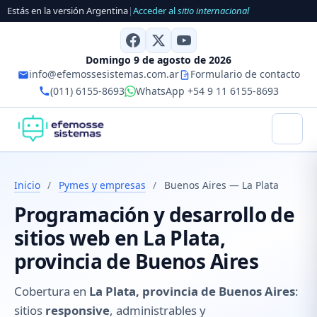
Estás en la versión Argentina
|
Acceder al
sitio internacional
Domingo 9 de agosto de 2026
info@efemossesistemas.com.ar
Formulario de contacto
(011) 6155-8693
WhatsApp +54 9 11 6155-8693
Inicio
/
Pymes y empresas
/
Buenos Aires — La Plata
Programación y desarrollo de
sitios web en La Plata,
provincia de Buenos Aires
Cobertura en
La Plata, provincia de Buenos Aires
:
sitios
responsive
, administrables y