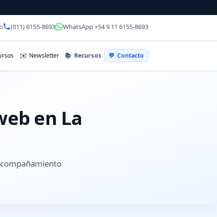
o
(011) 6155-8693
WhatsApp +54 9 11 6155-8693
📚
Recursos
rsos
✉️
Newsletter
💬
Contacto
 web en La
y acompañamiento