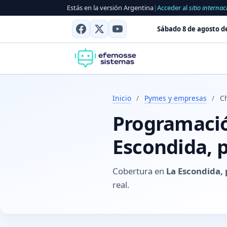
Estás en la versión Argentina
|
Acceder al
sitio internac
Sábado 8 de agosto d
Inicio
/
Pymes y empresas
/
C
Programación
Escondida, 
Cobertura en
La Escondida,
real.