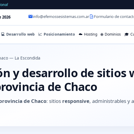
ional
info@efemossesistemas.com.ar
Formulario de contact
e 2026
💻
Desarrollo web
📈
Posicionamiento
☁️
Hosting
🌐
Dominios
🎓
Cu
haco — La Escondida
 y desarrollo de sitios
provincia de Chaco
 provincia de Chaco
: sitios
responsive
, administrables 