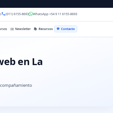
o
(011) 6155-8693
WhatsApp +54 9 11 6155-8693
📚
Recursos
rsos
✉️
Newsletter
💬
Contacto
 web en La
y acompañamiento