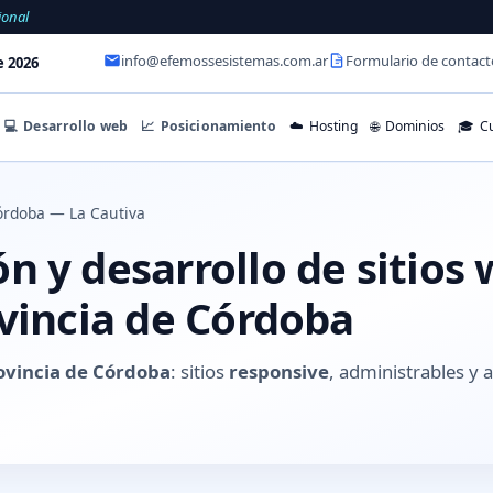
ional
info@efemossesistemas.com.ar
Formulario de contact
e 2026
💻
Desarrollo web
📈
Posicionamiento
☁️
Hosting
🌐
Dominios
🎓
Cu
órdoba — La Cautiva
 y desarrollo de sitios
ovincia de Córdoba
rovincia de Córdoba
: sitios
responsive
, administrables 