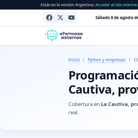
Estás en la versión Argentina
|
Acceder al
sitio internac
Sábado 8 de agosto d
Inicio
/
Pymes y empresas
/
C
Programación
Cautiva, pr
Cobertura en
La Cautiva, p
real.