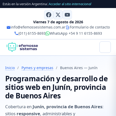
Estás en la versión Argentina
|
Acceder al
sitio internacional
Viernes 7 de agosto de 2026
info@efemossesistemas.com.ar
Formulario de contacto
(011) 6155-8693
WhatsApp +54 9 11 6155-8693
Inicio
/
Pymes y empresas
/
Buenos Aires — Junín
Programación y desarrollo de
sitios web en Junín, provincia
de Buenos Aires
Cobertura en
Junín, provincia de Buenos Aires
:
sitios
responsive
, administrables y