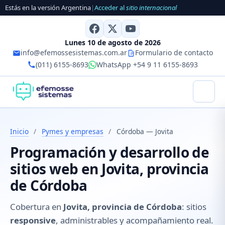
Estás en la versión Argentina
|
Acceder al
sitio internacional
Lunes 10 de agosto de 2026
info@efemossesistemas.com.ar
Formulario de contacto
(011) 6155-8693
WhatsApp +54 9 11 6155-8693
Inicio
/
Pymes y empresas
/
Córdoba — Jovita
Programación y desarrollo de
sitios web en Jovita, provincia
de Córdoba
Cobertura en
Jovita, provincia de Córdoba
: sitios
responsive
, administrables y acompañamiento real.