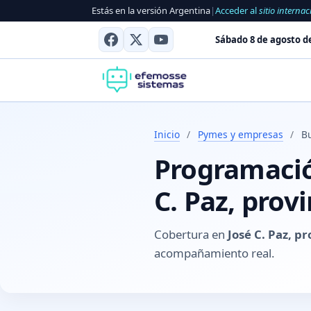
Estás en la versión Argentina
|
Acceder al
sitio internac
Sábado 8 de agosto d
Inicio
/
Pymes y empresas
/
Bu
Programación
C. Paz, prov
Cobertura en
José C. Paz, p
acompañamiento real.