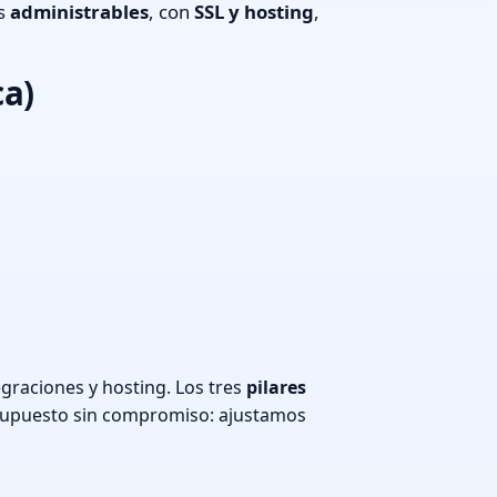
os
administrables
, con
SSL y hosting
,
ca)
graciones y hosting. Los tres
pilares
supuesto sin compromiso: ajustamos