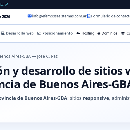
ional
info@efemossesistemas.com.ar
Formulario de contact
e 2026
💻
Desarrollo web
📈
Posicionamiento
☁️
Hosting
🌐
Dominios
🎓
Cu
enos Aires-GBA — José C. Paz
 y desarrollo de sitios 
incia de Buenos Aires-GB
rovincia de Buenos Aires-GBA
: sitios
responsive
, adminis