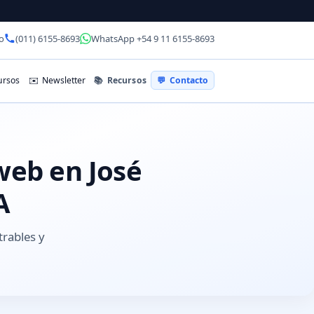
o
(011) 6155-8693
WhatsApp +54 9 11 6155-8693
📚
Recursos
rsos
✉️
Newsletter
💬
Contacto
web en José
A
trables y