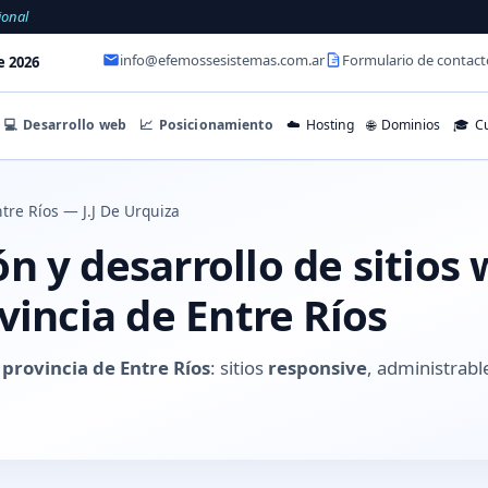
ional
info@efemossesistemas.com.ar
Formulario de contact
e 2026
💻
Desarrollo web
📈
Posicionamiento
☁️
Hosting
🌐
Dominios
🎓
Cu
tre Ríos — J.J De Urquiza
 y desarrollo de sitios 
vincia de Entre Ríos
, provincia de Entre Ríos
: sitios
responsive
, administrabl