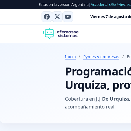
Estás en la versión Argentina
|
Acceder al
sitio internac
Viernes 7 de agosto d
Inicio
/
Pymes y empresas
/
En
Programación
Urquiza, pro
Cobertura en
J.J De Urquiza
acompañamiento real.