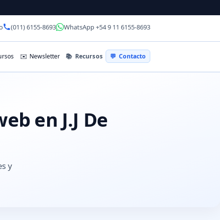
o
(011) 6155-8693
WhatsApp +54 9 11 6155-8693
📚
Recursos
rsos
✉️
Newsletter
💬
Contacto
web en J.J De
es y