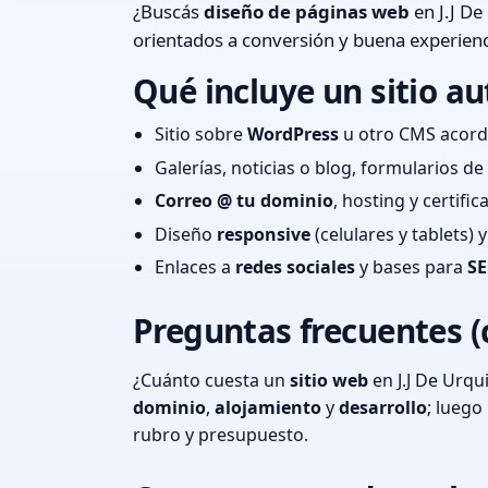
¿Buscás
diseño de páginas web
en J.J De
orientados a conversión y buena experienc
Qué incluye un sitio au
Sitio sobre
WordPress
u otro CMS acord
Galerías, noticias o blog, formularios d
Correo @ tu dominio
, hosting y certifi
Diseño
responsive
(celulares y tablets)
Enlaces a
redes sociales
y bases para
SE
Preguntas frecuentes (
¿Cuánto cuesta un
sitio web
en J.J De Urqu
dominio
,
alojamiento
y
desarrollo
; lueg
rubro y presupuesto.