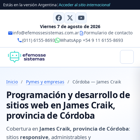
Estás en la versión Argentina
|
Acceder al
sitio internacional
Viernes 7 de agosto de 2026
info@efemossesistemas.com.ar
Formulario de contacto
(011) 6155-8693
WhatsApp +54 9 11 6155-8693
Inicio
/
Pymes y empresas
/
Córdoba — James Craik
Programación y desarrollo de
sitios web en James Craik,
provincia de Córdoba
Cobertura en
James Craik, provincia de Córdoba
:
sitios
responsive
, administrables y