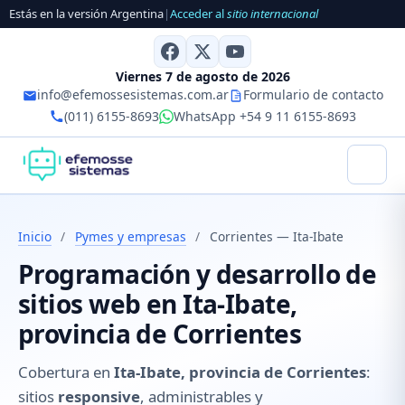
Estás en la versión Argentina
|
Acceder al
sitio internacional
Viernes 7 de agosto de 2026
info@efemossesistemas.com.ar
Formulario de contacto
(011) 6155-8693
WhatsApp +54 9 11 6155-8693
Inicio
/
Pymes y empresas
/
Corrientes — Ita-Ibate
Programación y desarrollo de
sitios web en Ita-Ibate,
provincia de Corrientes
Cobertura en
Ita-Ibate, provincia de Corrientes
:
sitios
responsive
, administrables y