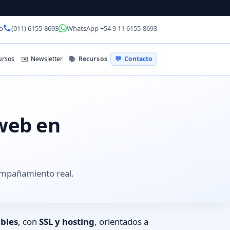
o
(011) 6155-8693
WhatsApp +54 9 11 6155-8693
📚
Recursos
rsos
✉️
Newsletter
💬
Contacto
 web en
ompañamiento real.
bles
, con
SSL y hosting
, orientados a