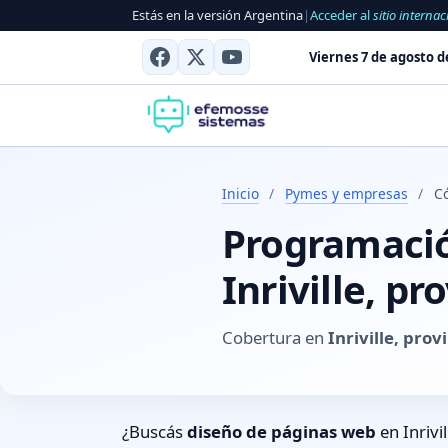
Estás en la versión Argentina
|
Acceder al
sitio internac
Viernes 7 de agosto d
Inicio
/
Pymes y empresas
/
Có
Programación
Inriville, p
Cobertura en
Inriville, pro
¿Buscás
diseño de páginas web
en Inrivi