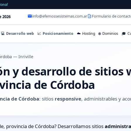
ional
info@efemossesistemas.com.ar
Formulario de contact
e 2026
💻
Desarrollo web
📈
Posicionamiento
☁️
Hosting
🌐
Dominios
🎓
Cu
rdoba — Inriville
 y desarrollo de sitios
rovincia de Córdoba
vincia de Córdoba
: sitios
responsive
, administrables y ac
lle, provincia de Córdoba? Desarrollamos sitios
administra