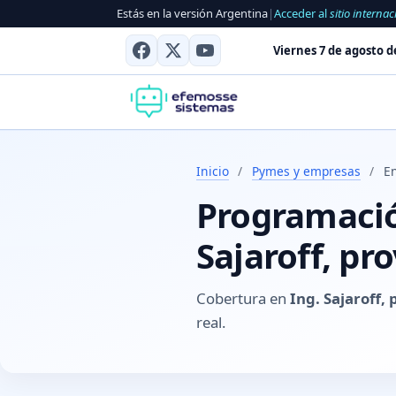
Estás en la versión Argentina
|
Acceder al
sitio internac
Viernes 7 de agosto d
Inicio
/
Pymes y empresas
/
En
Programación
Sajaroff, pr
Cobertura en
Ing. Sajaroff, 
real.