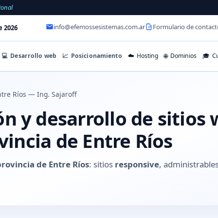
ional
info@efemossesistemas.com.ar
Formulario de contact
e 2026
💻
Desarrollo web
📈
Posicionamiento
☁️
Hosting
🌐
Dominios
🎓
Cu
tre Ríos — Ing. Sajaroff
 y desarrollo de sitios 
ovincia de Entre Ríos
provincia de Entre Ríos
: sitios
responsive
, administrabl