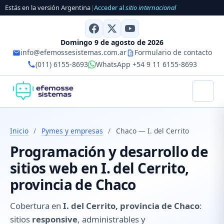
Estás en la versión Argentina
|
Acceder al
sitio internacional
Domingo 9 de agosto de 2026
info@efemossesistemas.com.ar
Formulario de contacto
(011) 6155-8693
WhatsApp +54 9 11 6155-8693
Inicio
/
Pymes y empresas
/
Chaco — I. del Cerrito
Programación y desarrollo de
sitios web en I. del Cerrito,
provincia de Chaco
Cobertura en
I. del Cerrito, provincia de Chaco
:
sitios
responsive
, administrables y