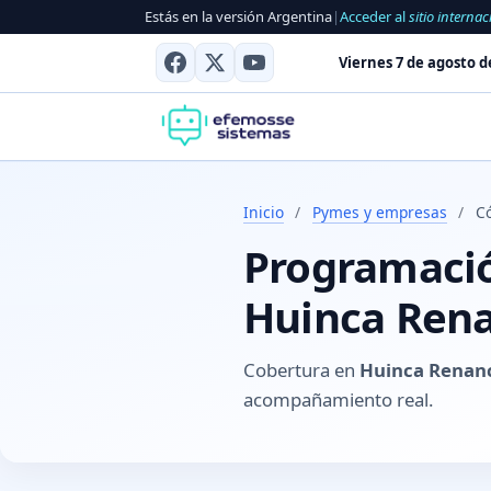
Estás en la versión Argentina
|
Acceder al
sitio internac
Viernes 7 de agosto d
Inicio
/
Pymes y empresas
/
C
Programación
Huinca Rena
Cobertura en
Huinca Renanc
acompañamiento real.