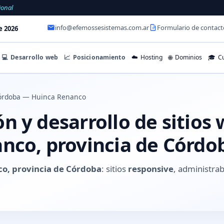
ional
info@efemossesistemas.com.ar
Formulario de contact
e 2026
💻
Desarrollo web
📈
Posicionamiento
☁️
Hosting
🌐
Dominios
🎓
Cu
órdoba — Huinca Renanco
 y desarrollo de sitios
nco, provincia de Córdo
o, provincia de Córdoba
: sitios
responsive
, administrab