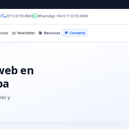
o
(011) 6155-8693
WhatsApp +54 9 11 6155-8693
📚
Recursos
rsos
✉️
Newsletter
💬
Contacto
 web en
ba
les y