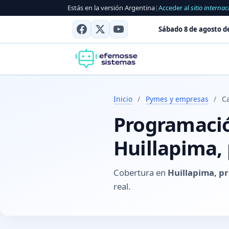
Estás en la versión Argentina
|
Acceder al
sitio internac
Sábado 8 de agosto d
Inicio
/
Pymes y empresas
/
C
Programación
Huillapima,
Cobertura en
Huillapima, p
real.