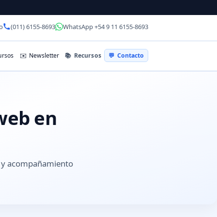
o
(011) 6155-8693
WhatsApp +54 9 11 6155-8693
📚
Recursos
rsos
✉️
Newsletter
💬
Contacto
 web en
es y acompañamiento