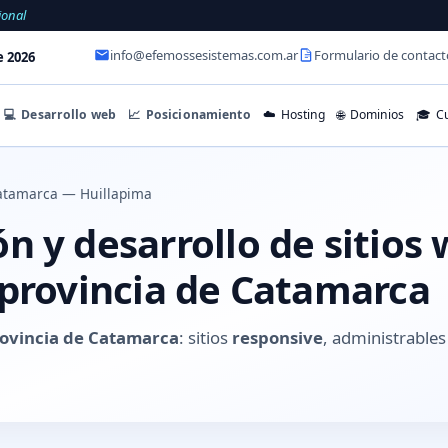
ional
info@efemossesistemas.com.ar
Formulario de contact
e 2026
💻
Desarrollo web
📈
Posicionamiento
☁️
Hosting
🌐
Dominios
🎓
Cu
atamarca — Huillapima
 y desarrollo de sitios
 provincia de Catamarca
rovincia de Catamarca
: sitios
responsive
, administrabl