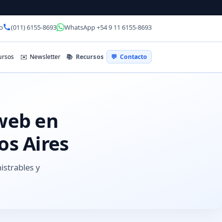
o
(011) 6155-8693
WhatsApp +54 9 11 6155-8693
📚
Recursos
rsos
✉️
Newsletter
💬
Contacto
 web en
os Aires
istrables y