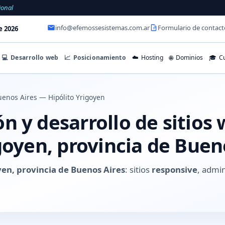
ional
info@efemossesistemas.com.ar
Formulario de contact
e 2026
💻
Desarrollo web
📈
Posicionamiento
☁️
Hosting
🌐
Dominios
🎓
Cu
enos Aires — Hipólito Yrigoyen
 y desarrollo de sitios
goyen, provincia de Buen
yen, provincia de Buenos Aires
: sitios
responsive
, admin