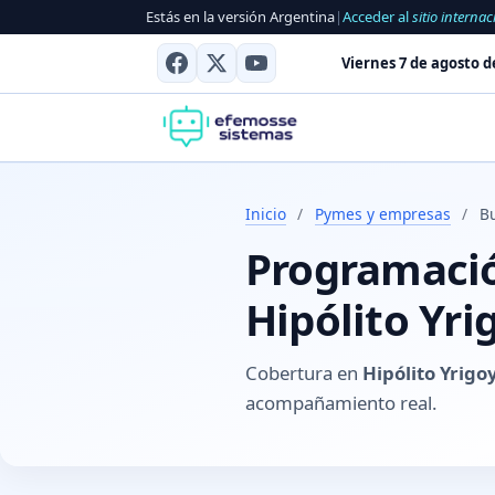
Estás en la versión Argentina
|
Acceder al
sitio internac
Viernes 7 de agosto d
Inicio
/
Pymes y empresas
/
Bu
Programación
Hipólito Yri
Cobertura en
Hipólito Yrigo
acompañamiento real.